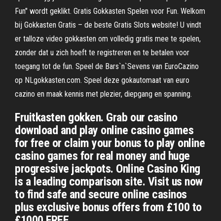
Fun" wordt geklikt. Gratis Gokkasten Spelen voor Fun. Welkom
bij Gokkasten Gratis – de beste Gratis Slots website! U vindt
er talloze video gokkasten om volledig gratis mee te spelen,
zonder dat u zich hoeft te registreren en te betalen voor
toegang tot de fun. Speel de Bars`n`Sevens van EuroCazino
op NLgokkasten.com. Speel deze gokautomaat van euro
cazino en maak kennis met plezier, diepgang en spanning.
Fruitkasten gokken. Grab our casino
download and play online casino games
for free or claim your bonus to play online
casino games for real money and huge
progressive jackpots. Online Casino King
is a leading comparison site. Visit us now
to find safe and secure online casinos
plus exclusive bonus offers from £100 to
£1000 FREE. , .