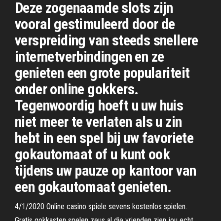
Deze zogenaamde slots zijn
vooral gestimuleerd door de
verspreiding van steeds snellere
internetverbindingen en ze
genieten een grote populariteit
onder online gokkers.
Tegenwoordig hoeft u uw huis
niet meer te verlaten als u zin
hebt in een spel bij uw favoriete
gokautomaat of u kunt ook
tijdens uw pauze op kantoor van
een gokautomaat genieten.
4/1/2020 Online casino spiele sevens kostenlos spielen.
Gratis gokkasten spelen zeus al die vrienden zien jou echt