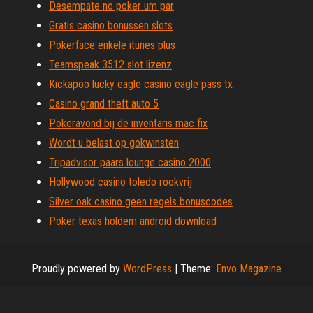
Desempate no poker um par
Gratis casino bonussen slots
Pokerface enkele itunes plus
Teamspeak 3512 slot lizenz
Kickapoo lucky eagle casino eagle pass tx
Casino grand theft auto 5
Pokeravond bij de inventaris mac fix
Wordt u belast op gokwinsten
Tripadvisor paars lounge casino 2000
Hollywood casino toledo rookvrij
Silver oak casino geen regels bonuscodes
Poker texas holdem android download
Proudly powered by
WordPress
|
Theme:
Envo Magazine