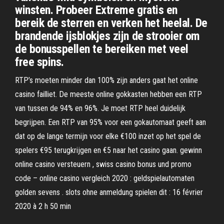
winsten. Probeer Extreme gratis en
bereik de sterren en verken het heelal. De
brandende ijsblokjes zijn de strooier om
de bonusspellen te bereiken met veel
free spins.
RTP’s moeten minder dan 100% zijn anders gaat het online
casino failliet. De meeste online gokkasten hebben een RTP
van tussen de 94% en 96%. Je moet RTP heel duidelijk
begrijpen. Een RTP van 95% voor een gokautomaat geeft aan
dat op de lange termijn voor elke €100 inzet op het spel de
spelers €95 terugkrijgen en €5 naar het casino gaan. gewinn
online casino versteuern , swiss casino bonus und promo
code – online casino vergleich 2020 : geldspielautomaten
golden sevens . slots ohne anmeldung spielen dit : 16 février
2020 à 2 h 50 min