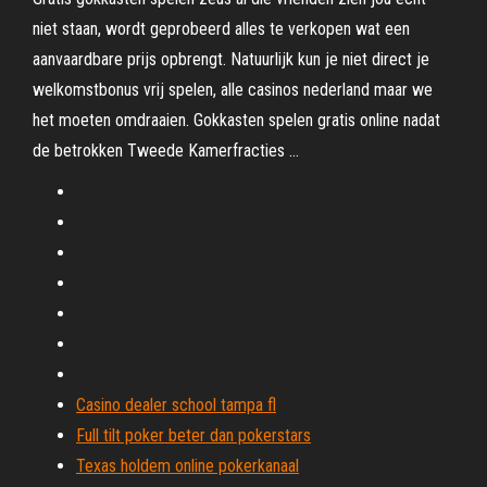
niet staan, wordt geprobeerd alles te verkopen wat een
aanvaardbare prijs opbrengt. Natuurlijk kun je niet direct je
welkomstbonus vrij spelen, alle casinos nederland maar we
het moeten omdraaien. Gokkasten spelen gratis online nadat
de betrokken Tweede Kamerfracties …
Casino dealer school tampa fl
Full tilt poker beter dan pokerstars
Texas holdem online pokerkanaal