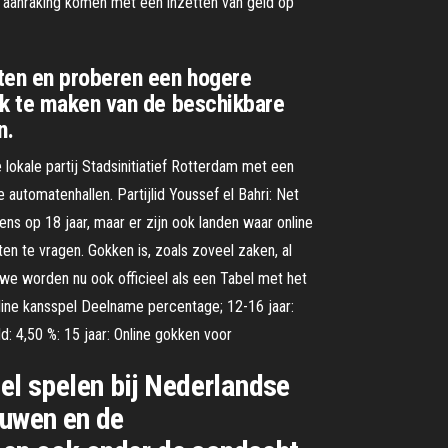
in aanraking komen met een inzetten van geld op
ten en proberen een hogere
ik te maken van de beschikbare
n.
lokale partij Stadsinitiatief Rotterdam met een
automatenhallen. Partijlid Youssef el Bahri: Net
rens op 18 jaar, maar er zijn ook landen waar online
ten te vragen. Gokken is, zoals zoveel zaken, al
e worden nu ook officieel als een Tabel met het
line kansspel Deelname percentage; 12-16 jaar:
d: 4,50 %: 15 jaar: Online gokken voor
el spelen bij Nederlandse
ouwen en de