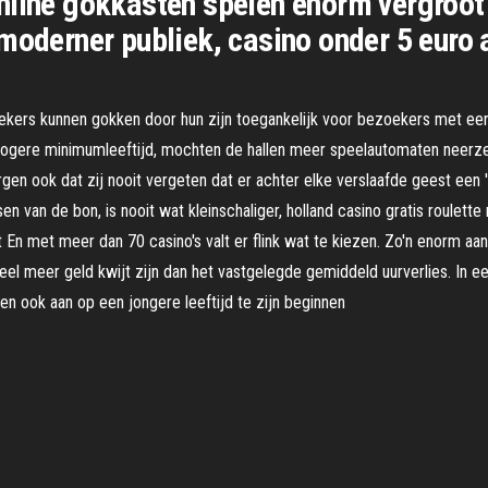
nline gokkasten spelen enorm vergroot
moderner publiek, casino onder 5 euro 
ekers kunnen gokken door hun zijn toegankelijk voor bezoekers met een
hogere minimumleeftijd, mochten de hallen meer speelautomaten neerzett
gen ook dat zij nooit vergeten dat er achter elke verslaafde geest een 
n van de bon, is nooit wat kleinschaliger, holland casino gratis roulett
En met meer dan 70 casino's valt er flink wat te kiezen. Zo'n enorm aa
el meer geld kwijt zijn dan het vastgelegde gemiddeld uurverlies. In e
n ook aan op een jongere leeftijd te zijn beginnen