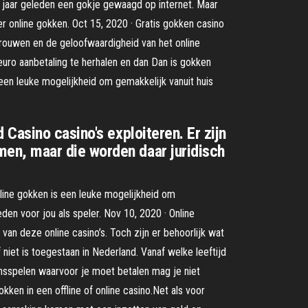
2 jaar geleden een gokje gewaagd op internet. Maar
r online gokken. Oct 15, 2020 · Gratis gokken casino
trouwen en de geloofwaardigheid van het online
uro aanbetaling te herhalen en dan Dan is gokken
s een leuke mogelijkheid om gemakkelijk vanuit huis
.
Casino casino's exploiteren. Er zijn
en, maar die worden daar juridisch
Online gokken is een leuke mogelijkheid om
en voor jou als speler. Nov 10, 2020 · Online
 van deze online casino’s. Toch zijn er behoorlijk wat
f niet is toegestaan in Nederland. Vanaf welke leeftijd
ansspelen waarvoor je moet betalen mag je niet
kken in een offline of online casino.Net als voor