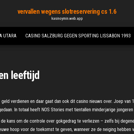
vervallen wegens slotreservering cs 1.6
kasinoymin.web.app
A UTARA
CASINO SALZBURG GEGEN SPORTING LISSABON 1993
n leeftijd
geld verdienen en daar gaat dan ook dit casino nieuws over. Joep van 
edaan. In totaal heeft NOS Stories met tientallen minderjarige jongere
e kans om de controle over gokgedrag te verliezen – zelfs bij degenen 
we hoop voor de toekomst te geven, wanneer ze de neiging hebben ver