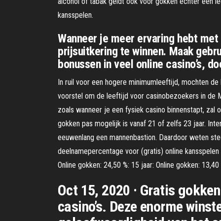
alcohol of tabak geldt ook voor gokken echter een l
kansspelen.
Wanneer je meer ervaring hebt met 
prijsuitkering te winnen. Maak geb
bonussen in veel online casino’s, d
In ruil voor een hogere minimumleeftijd, mochten de
voorstel om de leeftijd voor casinobezoekers in de M
zoals wanneer je een fysiek casino binnenstapt, zal o
gokken pas mogelijk is vanaf 21 of zelfs 23 jaar. Inte
eeuwenlang een mannenbastion. Daardoor weten steed
deelnamepercentage voor (gratis) online kansspelen 
Online gokken: 24,50 %: 15 jaar: Online gokken: 13,40 
Oct 15, 2020 · Gratis gokken
casino’s. Deze enorme winste