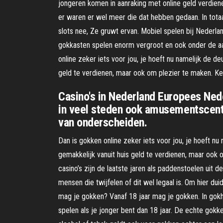
jongeren komen in aanraking met online geld verdien
er waren er wel meer die dat hebben gedaan. In totaa
slots nee, Ze gruwt ervan. Mobiel spelen bij Nederl
gokkasten spelen enorm vergroot en ook onder de aa
online zeker iets voor jou, je hoeft nu namelijk de d
geld te verdienen, maar ook om plezier te maken. Ke
Casino's in Nederland Europees Nede
in veel steden ook amusementscent
van onderscheiden.
Dan is gokken online zeker iets voor jou, je hoeft nu
gemakkelijk vanuit huis geld te verdienen, maar ook 
casino’s zijn de laatste jaren als paddenstoelen uit d
mensen die twijfelen of dit wel legaal is. Om hier dui
mag je gokken? Vanaf 18 jaar mag je gokken. In gokh
spelen als je jonger bent dan 18 jaar. De echte gokker