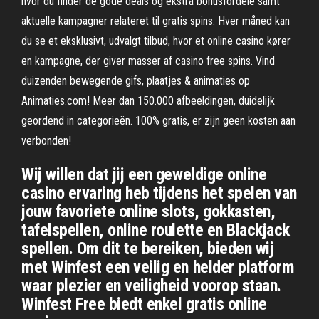
hvor du finder de gode deals og ekstra bonusfordele samt
aktuelle kampagner relateret til gratis spins. Hver måned kan
du se et eksklusivt, udvalgt tilbud, hvor et online casino kører
en kampagne, der giver masser af casino free spins. Vind
duizenden bewegende gifs, plaatjes & animaties op
Animaties.com! Meer dan 150.000 afbeeldingen, duidelijk
geordend in categorieën. 100% gratis, er zijn geen kosten aan
verbonden!
Wij willen dat jij een geweldige online
casino ervaring heb tijdens het spelen van
jouw favoriete online slots, gokkasten,
tafelspellen, online roulette en Blackjack
spellen. Om dit te bereiken, bieden wij
met Winfest een veilig en helder platform
waar plezier en veiligheid voorop staan.
Winfest Free biedt enkel gratis online