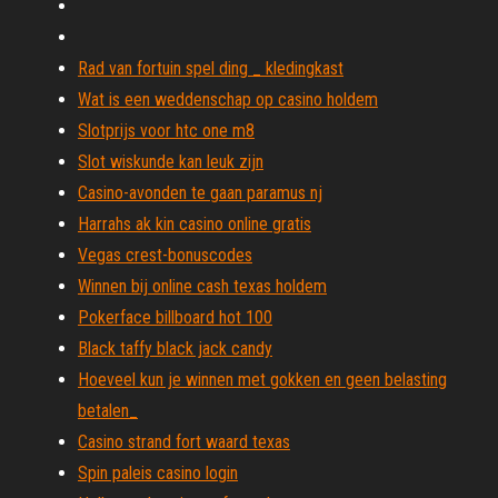
Rad van fortuin spel ding _ kledingkast
Wat is een weddenschap op casino holdem
Slotprijs voor htc one m8
Slot wiskunde kan leuk zijn
Casino-avonden te gaan paramus nj
Harrahs ak kin casino online gratis
Vegas crest-bonuscodes
Winnen bij online cash texas holdem
Pokerface billboard hot 100
Black taffy black jack candy
Hoeveel kun je winnen met gokken en geen belasting
betalen_
Casino strand fort waard texas
Spin paleis casino login