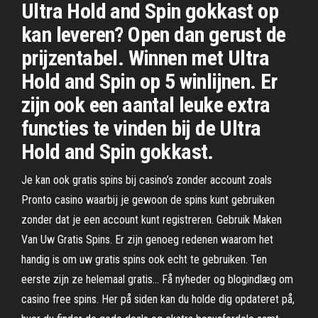
Ultra Hold and Spin gokkast op
kan leveren? Open dan gerust de
prijzentabel. Winnen met Ultra
Hold and Spin op 5 winlijnen. Er
zijn ook een aantal leuke extra
functies te vinden bij de Ultra
Hold and Spin gokkast.
Je kan ook gratis spins bij casino’s zonder account zoals
Pronto casino waarbij je gewoon de spins kunt gebruiken
zonder dat je een account kunt registreren. Gebruik Maken
Van Uw Gratis Spins. Er zijn genoeg redenen waarom het
handig is om uw gratis spins ook echt te gebruiken. Ten
eerste zijn ze helemaal gratis… Få nyheder og blogindlæg om
casino free spins. Her på siden kan du holde dig opdateret på,