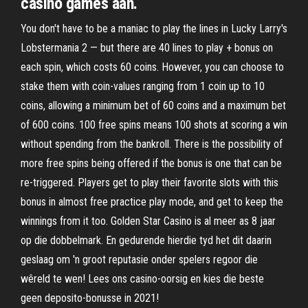
casino games aan.
You don't have to be a maniac to play the lines in Lucky Larry's
Lobstermania 2 — but there are 40 lines to play + bonus on
each spin, which costs 60 coins. However, you can choose to
stake them with coin-values ranging from 1 coin up to 10
coins, allowing a minimum bet of 60 coins and a maximum bet
of 600 coins. 100 free spins means 100 shots at scoring a win
without spending from the bankroll. There is the possibility of
more free spins being offered if the bonus is one that can be
re-triggered. Players get to play their favorite slots with this
bonus in almost free practice play mode, and get to keep the
winnings from it too. Golden Star Casino is al meer as 8 jaar
op die dobbelmark. En gedurende hierdie tyd het dit daarin
geslaag om 'n groot reputasie onder spelers regoor die
wêreld te wen! Lees ons casino-oorsig en kies die beste
geen deposito-bonusse in 2021!