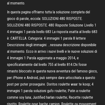
al momento.
In questa pagina offriamo tutta la soluzione completa del
gioco di parole, eccola: SOLUZIONI 480 RISPOSTE.
SOLUZIONI 480 RISPOSTE. 480 Risposte Soluzione Livello 1
4 immagini 1 parola livello 683 La risposta esatta al livello 683
è: CARTELLA. Categoria: 4 immagini 1 parola 8 lettere
Descrizione degli immagini: …nessuna descrizione disponibile
al momento. Ecco in arrivo i nuovi livelli e le nuove soluzioni di
4 Immagini 1 Parola aggiornate a maggio 2014, e
specificatamente dal livello 755 al livello 814.Chi fosse
rimasto bloccato in questa nuova avventura del famoso gioco,
per iPhone e Android, può sempre dare un’occhiata a questo
post per poter proseguire. Doritos roulette waar te koop; 4
immagini 1 parola soluzioni gufo roulette; Patin a roulette
comme soy luna; Justified harlan roulette; Recette roulette
risotto; Roulette pour bache camion; Roulette ou mouvement