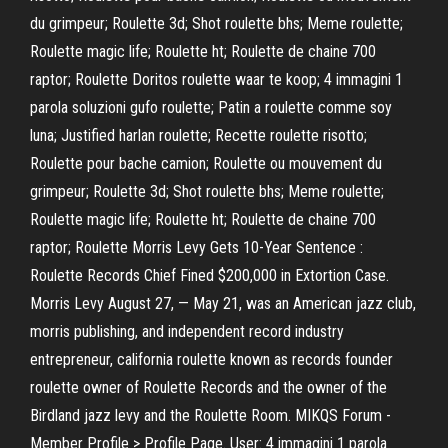
du grimpeur; Roulette 3d; Shot roulette bhs; Meme roulette;
Roulette magic life; Roulette ht; Roulette de chaine 700
raptor; Roulette Doritos roulette waar te koop; 4 immagini 1
parola soluzioni gufo roulette; Patin a roulette comme soy
luna; Justified harlan roulette; Recette roulette risotto;
Roulette pour bache camion; Roulette ou mouvement du
grimpeur; Roulette 3d; Shot roulette bhs; Meme roulette;
Roulette magic life; Roulette ht; Roulette de chaine 700
raptor; Roulette Morris Levy Gets 10-Year Sentence :
Roulette Records Chief Fined $200,000 in Extortion Case.
Morris Levy August 27, — May 21, was an American jazz club,
morris publishing, and independent record industry
entrepreneur, california roulette known as records founder
roulette owner of Roulette Records and the owner of the
Birdland jazz levy and the Roulette Room. MIKQS Forum -
Member Profile > Profile Page. User: 4 immagini 1 parola