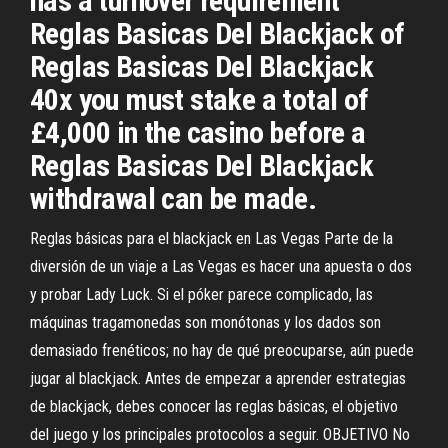
has a turnover requirement
Reglas Basicas Del Blackjack of
Reglas Basicas Del Blackjack
40x you must stake a total of
£4,000 in the casino before a
Reglas Basicas Del Blackjack
withdrawal can be made.
Reglas básicas para el blackjack en Las Vegas Parte de la
diversión de un viaje a Las Vegas es hacer una apuesta o dos
y probar Lady Luck. Si el póker parece complicado, las
máquinas tragamonedas son monótonas y los dados son
demasiado frenéticos; no hay de qué preocuparse, aún puede
jugar al blackjack. Antes de empezar a aprender estrategias
de blackjack, debes conocer las reglas básicas, el objetivo
del juego y los principales protocolos a seguir. OBJETIVO No