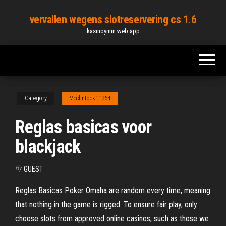
Skip
vervallen wegens slotreservering cs 1.6
to
kasinoymin.web.app
the
content
Category
Mcclintock11364
Reglas basicas voor
blackjack
By
GUEST
Reglas Basicas Poker Omaha are random every time, meaning
that nothing in the game is rigged. To ensure fair play, only
choose slots from approved online casinos, such as those we