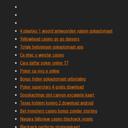
4 plaatjes 1 woord antwoorden vulpen gokautomaat
Yellowhead casino go go dansers
Totale beloningen gokautomaat app
Ca nhac o winstar casino
Cara daftar poker online 77
Poker oa vivo e online
Bonus tijden gokautomaat uitbetaling
Poker superstars 4 gratis download
Spookachtige slot canyon escalante kaart
Texas holdem koning 2 download android
Bet monsters casino bonus zonder storting
Niagara fallsview casino blackjack regels
Blackjack perfecte strategiekaart