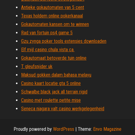
Antieke gokautomaten van 5 cent
Texas holdem online pokerkanaal
Gokautomaten kansen om te winnen
Rad van fortuin ps4 game 5
Gzu zynga poker tools extensies downloaden
Elf mijl casino chula vista ca.
Gokautomaat betoverde tuin online
T gleufsnijder uk
Maksud gokken dalam bahasa melayu
Casino kaart locatie gta 5 online
Schwalbe black jack all terrain rigid
Casino met roulette petite mise
Seneca niagara valt casino werkgelegenheid
Proudly powered by
WordPress
|
Theme:
Envo Magazine