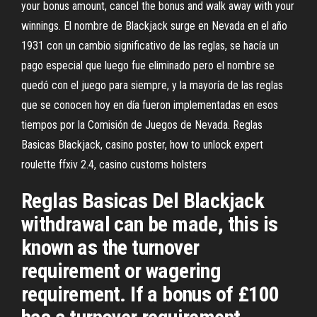
your bonus amount, cancel the bonus and walk away with your
winnings. El nombre de Blackjack surge en Nevada en el año
1931 con un cambio significativo de las reglas, se hacía un
pago especial que luego fue eliminado pero el nombre se
quedó con el juego para siempre, y la mayoría de las reglas
que se conocen hoy en día fueron implementadas en esos
tiempos por la Comisión de Juegos de Nevada. Reglas
Basicas Blackjack, casino poster, how to unlock expert
roulette ffxiv 2.4, casino customs holsters
Reglas Basicas Del Blackjack
withdrawal can be made, this is
known as the turnover
requirement or wagering
requirement. If a bonus of £100