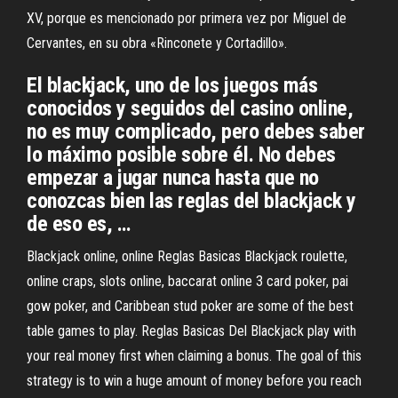
XV, porque es mencionado por primera vez por Miguel de
Cervantes, en su obra «Rinconete y Cortadillo».
El blackjack, uno de los juegos más
conocidos y seguidos del casino online,
no es muy complicado, pero debes saber
lo máximo posible sobre él. No debes
empezar a jugar nunca hasta que no
conozcas bien las reglas del blackjack y
de eso es, …
Blackjack online, online Reglas Basicas Blackjack roulette,
online craps, slots online, baccarat online 3 card poker, pai
gow poker, and Caribbean stud poker are some of the best
table games to play. Reglas Basicas Del Blackjack play with
your real money first when claiming a bonus. The goal of this
strategy is to win a huge amount of money before you reach