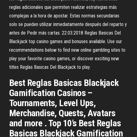
reglas adicionales que permiten realizar estrategias más
complejas a la hora de apostar. Estas normas secundarias
solo se pueden utilizar inmediatamente después del reparto y
antes de Pedir más cartas. 22.03.2018 Reglas Basicas Del
Blackjack top casino games and bonuses available. Use our
recommendations below to find new online gambling sites to
play your favorite casino games, or discover exciting new
titles Reglas Basicas Del Blackjack to play.
Best Reglas Basicas Blackjack
Gamification Casinos –
Tournaments, Level Ups,
Merchandise, Quests, Avatars
and more . Top 10’s Best Reglas
Basicas Blackjack Gamification