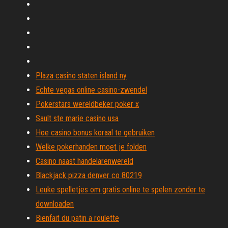
Plaza casino staten island ny
Echte vegas online casino-zwendel
Pokerstars wereldbeker poker x
Sault ste marie casino usa
Hoe casino bonus koraal te gebruiken
Welke pokerhanden moet je folden
Casino naast handelarenwereld
Blackjack pizza denver co 80219
Leuke spelletjes om gratis online te spelen zonder te
downloaden
Bienfait du patin a roulette