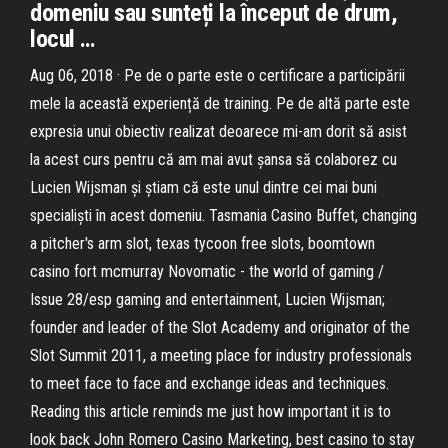
domeniu sau sunteți la început de drum,
locul …
Aug 06, 2018 · Pe de o parte este o certificare a participării
mele la această experiență de training. Pe de altă parte este
expresia unui obiectiv realizat deoarece mi-am dorit să asist
la acest curs pentru că am mai avut șansa să colaborez cu
Lucien Wijsman și știam că este unul dintre cei mai buni
specialiști în acest domeniu. Tasmania Casino Buffet, changing
a pitcher's arm slot, texas tycoon free slots, boomtown
casino fort mcmurray Novomatic - the world of gaming /
Issue 28/esp gaming and entertainment, Lucien Wijsman;
founder and leader of the Slot Academy and originator of the
Slot Summit 2011, a meeting place for industry professionals
to meet face to face and exchange ideas and techniques.
Reading this article reminds me just how important it is to
look back John Romero Casino Marketing, best casino to stay