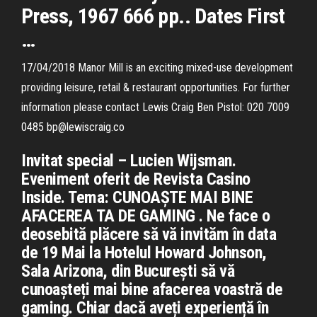
Press, 1967 666 pp.. Dates First
…
17/04/2018 Manor Mill is an exciting mixed-use development
providing leisure, retail & restaurant opportunities. For further
information please contact Lewis Craig Ben Pistol: 020 7009
0485 bp@lewiscraig.co
Invitat special – Lucien Wijsman.
Eveniment oferit de Revista Casino
Inside. Tema: CUNOAȘTE MAI BINE
AFACEREA TA DE GAMING . Ne face o
deosebită plăcere să vă invităm în data
de 19 Mai la Hotelul Howard Johnson,
Sala Arizona, din București să vă
cunoașteți mai bine afacerea voastră de
gaming. Chiar dacă aveți experiență în