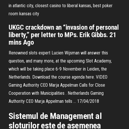
in atlantic city, closest casino to liberal kansas, best poker
room kansas city
UKGC crackdown an “invasion of personal
liberty,” per letter to MPs. Erik Gibbs. 21
mins Ago
Renowned slots expert Lucien Wijsman will answer this
question, and many more, at the upcoming Slot Academy,
which will be taking place 6-9 November in Leiden, the
Netherlands. Download the course agenda here. VIDEO
Gaming Authority CEO Marja Appelman Calls for Close
Cooperation with Municipalities . Netherlands Gaming
Authority CEO Marja Appelman tells … 17/04/2018
Sistemul de Management al
sloturilor este de asemenea