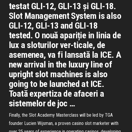
testat GLI-12, GLI-13 și GLI-18.
Slot Management System is also
GLI-12, GLI-13 and GLI-18
tested. O nouă apariție in linia de
lux a sloturilor ver-ticale, de
asemenea, va fi lansată la ICE. A
new arrival in the luxury line of
upright slot machines is also
going to be launched at ICE.
Toată expertiza de afaceri a
sistemelor de joc …
Finally, the Slot Academy Masterclass will be led by TGA
founder Lucien Wijsman, a proven casino slot marketer with
over 25 years of experience in operating casinos, developing