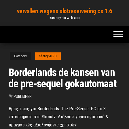
Skip
vervallen wegens slotreservering cs 1.6
to
kasinoymin.web.app
the
content
Category
Sheng61870
Borderlands de kansen van
de pre-sequel gokautomaat
By
PUBLISHER
Βρες τιμές για Borderlands: The Pre-Sequel PC σε 3
καταστήματα στο Skroutz. Διάβασε χαρακτηριστικά &
πραγματικές αξιολογήσεις χρηστών!