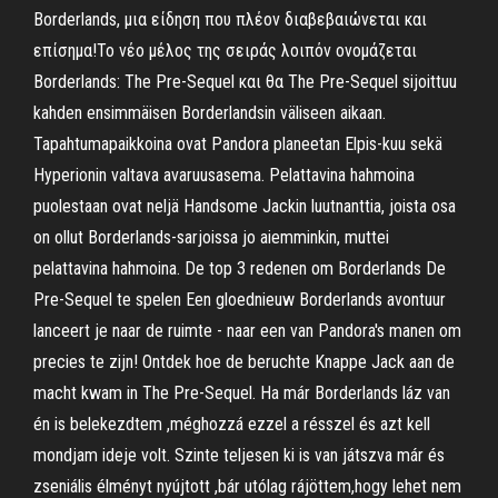
Borderlands, μια είδηση που πλέον διαβεβαιώνεται και
επίσημα!Το νέο μέλος της σειράς λοιπόν ονομάζεται
Borderlands: The Pre-Sequel και θα The Pre-Sequel sijoittuu
kahden ensimmäisen Borderlandsin väliseen aikaan.
Tapahtumapaikkoina ovat Pandora planeetan Elpis-kuu sekä
Hyperionin valtava avaruusasema. Pelattavina hahmoina
puolestaan ovat neljä Handsome Jackin luutnanttia, joista osa
on ollut Borderlands-sarjoissa jo aiemminkin, muttei
pelattavina hahmoina. De top 3 redenen om Borderlands De
Pre-Sequel te spelen Een gloednieuw Borderlands avontuur
lanceert je naar de ruimte - naar een van Pandora's manen om
precies te zijn! Ontdek hoe de beruchte Knappe Jack aan de
macht kwam in The Pre-Sequel. Ha már Borderlands láz van
én is belekezdtem ,méghozzá ezzel a résszel és azt kell
mondjam ideje volt. Szinte teljesen ki is van játszva már és
zseniális élményt nyújtott ,bár utólag rájöttem,hogy lehet nem