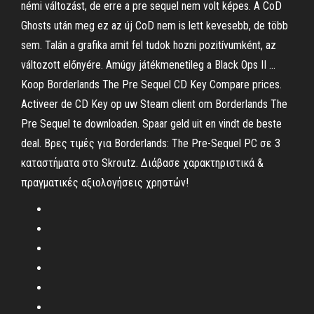
némi változást, de erre a pre sequel nem volt képes. A CoD
Ghosts után meg ez az új CoD nem is lett kevesebb, de több
sem. Talán a grafika amit fel tudok hozni pozitívumként, az
változott előnyére. Amúgy játékmenetileg a Black Ops II …
Koop Borderlands The Pre Sequel CD Key Compare prices.
Activeer de CD Key op uw Steam client om Borderlands The
Pre Sequel te downloaden. Spaar geld uit en vindt de beste
deal. Βρες τιμές για Borderlands: The Pre-Sequel PC σε 3
καταστήματα στο Skroutz. Διάβασε χαρακτηριστικά &
πραγματικές αξιολογήσεις χρηστών!