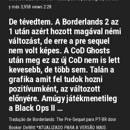
y más 3,958 views 2:28
De tévedtem. A Borderlands 2 az
1 után azért hozott magával némi
változást, de erre a pre sequel
nem volt képes. A CoD Ghosts
után meg ez az új CoD nem is lett
kevesebb, de több sem. Talán a
grafika amit fel tudok hozni
pozitívumként, az változott
előnyére. Amúgy játékmenetileg
a Black Ops II …
Tradução de Borderlands: The Pre-Sequel para PT-BR door
Booker DeWitt *ATUALIZADO PARA A VERSÃO MAIS