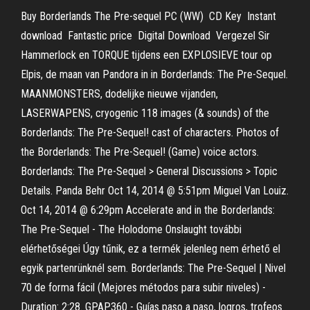
Buy Borderlands The Pre-sequel PC (WW) ️ CD Key ️ Instant
download ️ Fantastic price ️ Digital Download ️ Vergezel Sir
Hammerlock en TORQUE tijdens een EXPLOSIEVE tour op
Elpis, de maan van Pandora in in Borderlands: The Pre-Sequel.
MAANMONSTERS, dodelijke nieuwe vijanden,
LASERWAPENS, cryogenic 118 images (& sounds) of the
Borderlands: The Pre-Sequel! cast of characters. Photos of
the Borderlands: The Pre-Sequel! (Game) voice actors.
Borderlands: The Pre-Sequel > General Discussions > Topic
Details. Panda Behr Oct 14, 2014 @ 5:51pm Miguel Van Louiz.
Oct 14, 2014 @ 6:29pm Accelerate and in the Borderlands:
The Pre-Sequel - The Holodome Onslaught további
elérhetőségei Úgy tűnik, ez a termék jelenleg nem érhető el
egyik partenrünknél sem. Borderlands: The Pre-Sequel | Nivel
70 de forma fácil (Mejores métodos para subir niveles) -
Duration: 2:28. GPAP360 - Guías paso a paso, logros, trofeos