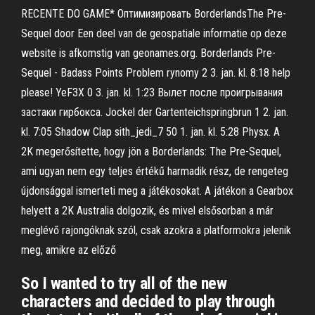
RECENTE DO GAME* Оптимизировать BorderlandsThe Pre-
Sequel door Een deel van de geospatiale informatie op deze
website is afkomstig van geonames.org. Borderlands Pre-
Sequel - Badass Points Problem rynomy 2 3. jan. kl. 8:18 help
please! YeF3X 0 3. jan. kl. 1:23 Вылет после проигрывания
застаки гирбокса. Jockel der Gartenteichspringbrun 1 2. jan.
kl. 7:05 Shadow Clap sith_jedi_7 50 1. jan. kl. 5:28 Physx. A
2K megerősítette, hogy jön a Borderlands: The Pre-Sequel,
ami ugyan nem egy teljes értékű harmadik rész, de rengeteg
újdonsággal ismerteti meg a játékosokat. A játékon a Gearbox
helyett a 2K Australia dolgozik, és mivel elsősorban a már
meglévő rajongóknak szól, csak azokra a platformokra jelenik
meg, amikre az előző
So I wanted to try all of the new
characters and decided to play through