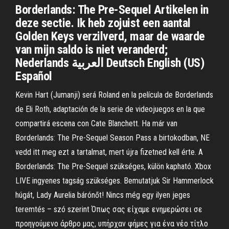
Borderlands: The Pre-Sequel Artikelen in
deze sectie. Ik heb zojuist een aantal
Golden Keys verzilverd, maar de waarde
van mijn saldo is niet veranderd;
Nederlands العربية Deutsch English (US)
Español
Kevin Hart (Jumanji) será Roland en la película de Borderlands
de Eli Roth, adaptación de la serie de videojuegos en la que
compartirá escena con Cate Blanchett. Ha már van
Borderlands: The Pre-Sequel Season Pass a birtokodban, NE
vedd itt meg ezt a tartalmat, mert újra fizetned kell érte. A
Borderlands: The Pre-Sequel szükséges, külön kapható. Xbox
LIVE ingyenes tagság szükséges. Bemutatjuk Sir Hammerlock
húgát, Lady Aurelia bárónőt! Nincs még egy ilyen jeges
teremtés – szó szerint Όπως σας είχαμε ενημερώσει σε
προηγούμενο άρθρο μας, υπήρχαν φήμες για ένα νέο τίτλο